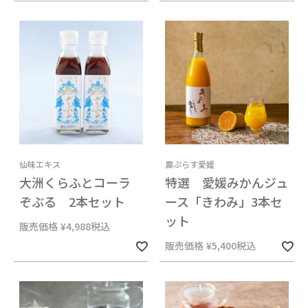
仙味エキス
農ぷらす愛媛
大洲くらふとコーラ
特選 愛媛みかんジュ
ぞぶる 2本セット
ース「きわみ」3本セ
ット
販売価格
¥
4,988
税込
販売価格
¥
5,400
税込