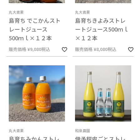
丸大青果
丸大青果
島育ち でこかんスト
島育ちきよみストレ
レートジュース
ートジュース500ｍｌ
500ｍｌ×１２本
×１２本
販売価格
¥
9,080
税込
販売価格
¥
8,080
税込
丸大青果
和泉農園
島育ちみかんストレ
伊予柑皮ごとストレ