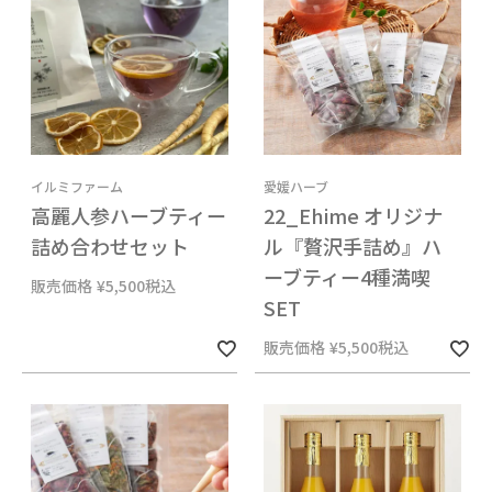
イルミファーム
愛媛ハーブ
高麗人参ハーブティー
22_Ehime オリジナ
詰め合わせセット
ル『贅沢手詰め』ハ
ーブティー4種満喫
販売価格
¥
5,500
税込
SET
販売価格
¥
5,500
税込