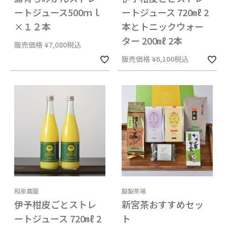
ートジュース500ｍｌ
ートジュース 720㎖ 2
×１２本
本とトニックウォー
ター 200㎖ 2本
販売価格
¥
7,080
税込
販売価格
¥
6,100
税込
和泉農園
脇製茶場
伊予柑皮ごとストレ
新宮茶おすすめセッ
ートジュース 720㎖ 2
ト