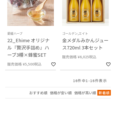
愛媛ハーブ
ゴールデン,エイト
22_Ehime オリジナ
金メダルみかんジュー
ル『贅沢手詰め』ハ
ス720ml 3本セット
ーブ3種×蜂蜜SET
販売価格
¥
6,025
税込
販売価格
¥
5,500
税込
16
件中
1
-
16
件表示
おすすめ順
価格が安い順
価格が高い順
新着順