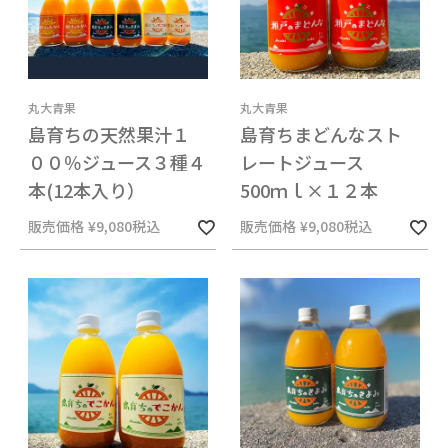
丸大青果
丸大青果
島育ちの天然果汁１
島育ちまどんなスト
００％ジュース３種４
レートジュース
本(12本入り）
500ｍｌ×１２本
販売価格
¥
9,080
税込
販売価格
¥
9,080
税込