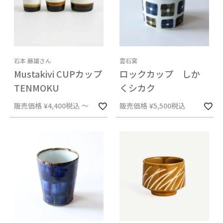
石本 藤雄さん
雲石窯
Mustakivi CUPカップ
ロックカップ しか
TENMOKU
くシカク
販売価格
¥
4,400
税込
〜
販売価格
¥
5,500
税込