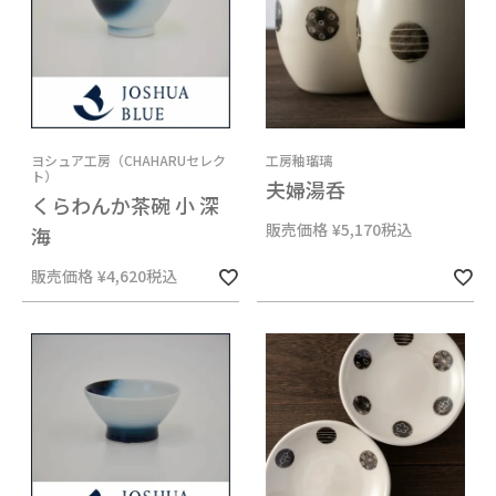
ヨシュア工房（CHAHARUセレク
工房釉瑠璃
ト）
夫婦湯呑
くらわんか茶碗 小 深
販売価格
¥
5,170
税込
海
販売価格
¥
4,620
税込