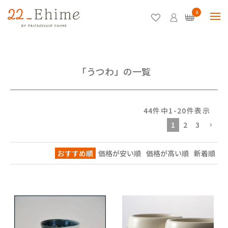
0
「うつわ」の一覧
44
件中
1
-
20
件表示
1
2
3
おすすめ順
価格が安い順
価格が高い順
新着順