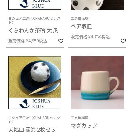
ヨシュア工房（CHAHARUセレク
工房釉瑠璃
ト）
ペア取皿
くらわんか茶碗 大 凪
販売価格
¥
4,730
税込
販売価格
¥
4,950
税込
ヨシュア工房（CHAHARUセレク
工房釉瑠璃
ト）
マグカップ
大福皿 深海 2枚セッ