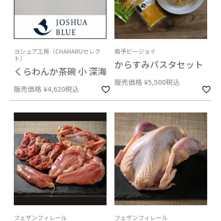
ヨシュア工房（CHAHARUセレク
南予ビージョイ
ト）
からすみパスタセット
くらわんか茶碗 小 深海
販売価格
¥
5,500
税込
販売価格
¥
4,620
税込
フェザンフィレール
フェザンフィレール