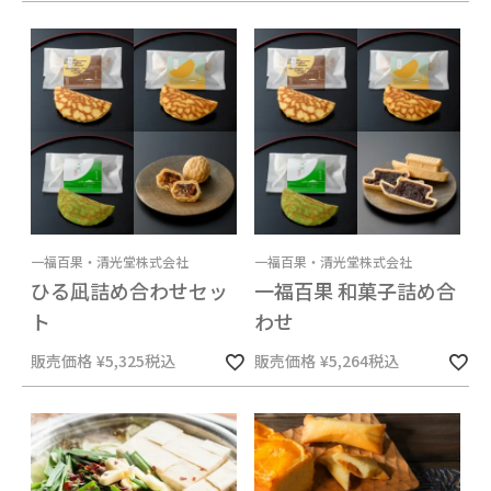
一福百果・清光堂株式会社
一福百果・清光堂株式会社
ひる凪詰め合わせセッ
一福百果 和菓子詰め合
ト
わせ
販売価格
¥
5,325
税込
販売価格
¥
5,264
税込