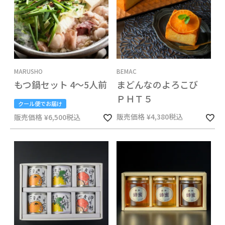
MARUSHO
BEMAC
もつ鍋セット 4～5人前
まどんなのよろこび
ＰＨＴ５
クール便でお届け
販売価格
¥
4,380
税込
販売価格
¥
6,500
税込