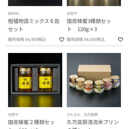
BEMAC
元気や
柑橘物語ミックス６缶
国産蜂蜜3種類セッ
セット
ト 120g×3
販売価格
¥
4,950
税込
販売価格
¥
6,500
税込
元気や
さんさん 久万高原
国産蜂蜜２種類セッ
久万高原清流米プリン