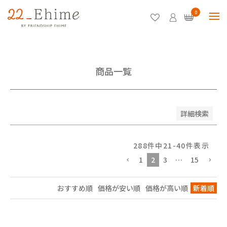
登録順
0
価格が安い順
価格が高い順
優先度順
レビュー順
キーワードヒット順
商品一覧
検索
詳細検索
288
件中
21
-
40
件表示
1
2
3
…
15
おすすめ順
価格が安い順
価格が高い順
新着順