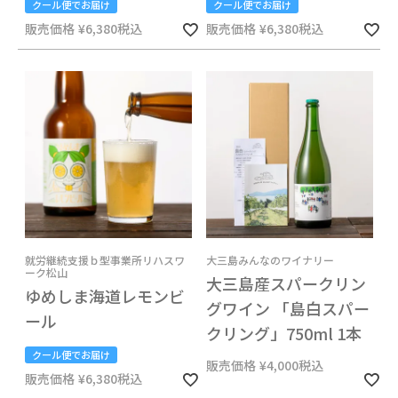
クール便でお届け
クール便でお届け
販売価格
¥
6,380
税込
販売価格
¥
6,380
税込
就労継続支援ｂ型事業所リハスワ
大三島みんなのワイナリー
ーク松山
大三島産スパークリン
ゆめしま海道レモンビ
グワイン 「島白スパー
ール
クリング」750ml 1本
クール便でお届け
販売価格
¥
4,000
税込
販売価格
¥
6,380
税込