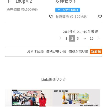
ト 180g×2
６種セット
販売価格
¥
5,500
税込
クール便でお届け
販売価格
¥
5,300
税込
288
件中
21
-
40
件表示
1
2
3
…
15
おすすめ順
価格が安い順
価格が高い順
新着順
Link/関連リンク