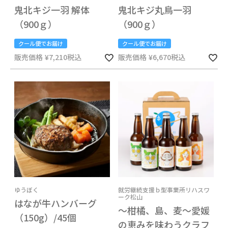
鬼北キジ一羽 解体
鬼北キジ丸鳥一羽
（900ｇ）
（900ｇ）
クール便でお届け
クール便でお届け
販売価格
¥
7,210
税込
販売価格
¥
6,670
税込
ゆうぼく
就労継続支援ｂ型事業所リハスワ
ーク松山
はなが牛ハンバーグ
～柑橘、島、麦～愛媛
（150g）/45個
の恵みを味わうクラフ