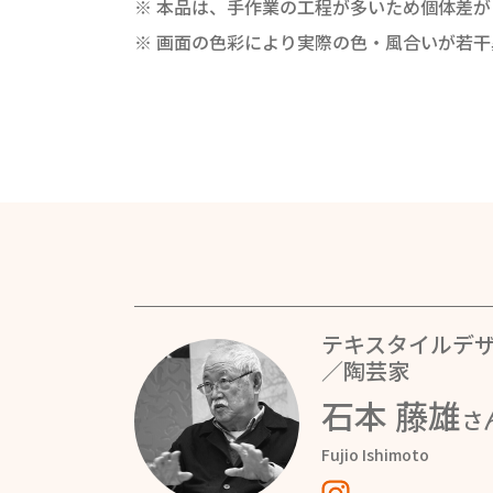
※ 本品は、手作業の工程が多いため個体差
※ 画面の色彩により実際の色・風合いが若
テキスタイルデ
／陶芸家
石本 藤雄
さ
Fujio Ishimoto