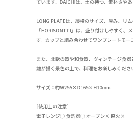
ています。DAICHIは、土の持つ、素朴さや
LONG PLATEは、縦横のサイズ、厚み
「HORISONTTI」は、盛り付けしやす
す。カップと組み合わせてワンプレートモー
また、北欧の器や和食器、ヴィンテージ食器
雄が描く景色の上で、料理をお楽しみくださ
サイズ：約W255×D165×H10mm
[使用上の注意]
電子レンジ◯ 食洗器◯ オーブン× 直火×