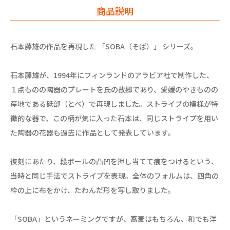
商品説明
石本藤雄の作品を再現した 「SOBA（そば）」 シリーズ。
石本藤雄が、1994年にフィンランドのアラビア社で制作した、
１点ものの陶器のプレートを氏の故郷であり、愛媛のやきものの
産地である砥部（とべ）で再現しました。ストライプの模様が特
徴的な器で、この柄が気に入った石本は、同じストライプを用い
た陶器の花器も過去に作品として発表しています。
復刻にあたり、段ボールの凸凹を押し当てて痕をつけるという、
当時と同じ手法でストライプを表現。全体のフォルムは、四角の
枠の上に布をかけ、たわんだ形を写し取りました。
「SOBA」というネーミングですが、蕎麦はもちろん、和でも洋