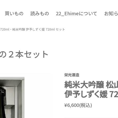
買いもの
読みもの
22_Ehimeについて
お知
20ml・純米吟醸 伊予しずく媛 720ml セット
の２本セット
栄光酒造
純米大吟醸 松山
伊予しずく媛 72
¥6,600(税込)