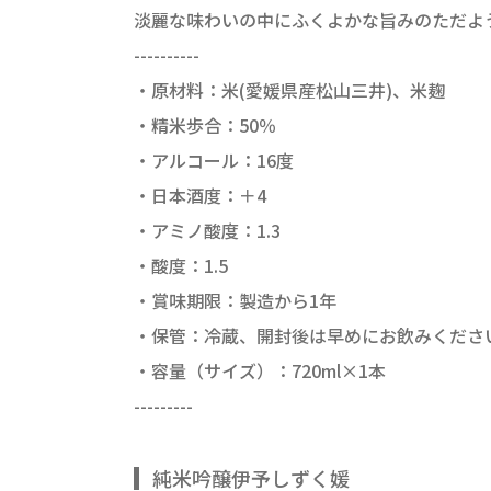
淡麗な味わいの中にふくよかな旨みのただよ
----------
・原材料：米(愛媛県産松山三井)、米麹
・精米歩合：50％
・アルコール：16度
・日本酒度：＋4
・アミノ酸度：1.3
・酸度：1.5
・賞味期限：製造から1年
・保管：冷蔵、開封後は早めにお飲みくださ
・容量（サイズ）：720ml×1本
---------
純米吟醸伊予しずく媛