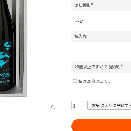
のし種別
(
必
須
)
名入れ
20歳以上ですか？ (必須)
(
必
須
私は20歳以上です
)
お気に入りに登録す