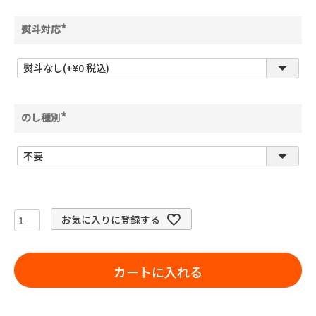
熨斗対応
(
必
須
)
のし種別
(
必
須
)
お気に入りに登録する
カートに入れる