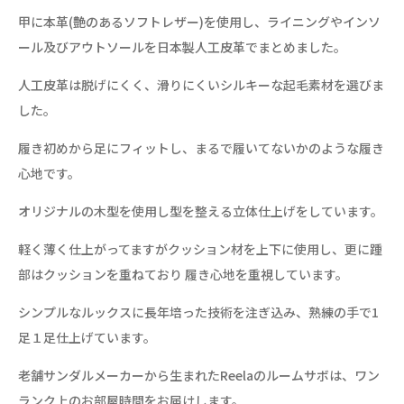
甲に本革(艶のあるソフトレザー)を使用し、ライニングやインソ
ール及びアウトソールを日本製人工皮革でまとめました。
人工皮革は脱げにくく、滑りにくいシルキーな起毛素材を選びま
した。
履き初めから足にフィットし、まるで履いてないかのような履き
心地です。
オリジナルの木型を使用し型を整える立体仕上げをしています。
軽く薄く仕上がってますがクッション材を上下に使用し、更に踵
部はクッションを重ねており 履き心地を重視しています。
シンプルなルックスに長年培った技術を注ぎ込み、熟練の手で1
足１足仕上げています。
老舗サンダルメーカーから生まれたReelaのルームサボは、ワン
ランク上のお部屋時間をお届けします。