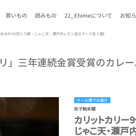
買いもの
読みもの
22_Ehimeについて
お知
詰め合わせ(甘とろ豚・じゃこ天・瀬戸内レモン香るチーズ各３個)
リ」三年連続金賞受賞のカレー
クール便でお届け
別子飴本舗
カリットカリー
じゃこ天・瀬戸