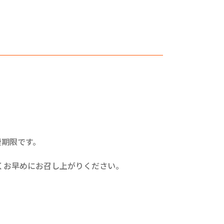
。
費期限です。
くお早めにお召し上がりください。