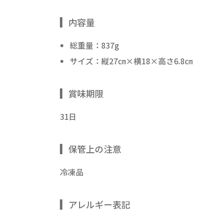
内容量
総重量：837g
サイズ：縦27㎝×横18×高さ6.8㎝
賞味期限
31日
保管上の注意
冷凍品
アレルギー表記