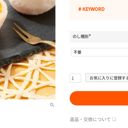
# KEYWORD
のし種別
(
必
須
)
お気に入りに登録す
返品・交換について