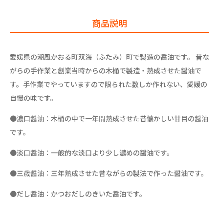
商品説明
愛媛県の潮風かおる町双海（ふたみ）町で製造の醤油です。 昔な
がらの手作業と創業当時からの木桶で製造・熟成させた醤油で
す。手作業でやっていますので限られた数しか作れない、愛媛の
自慢の味です。
●濃口醤油：木桶の中で一年間熟成させた昔懐かしい甘目の醤油
です。
●淡口醤油：一般的な淡口より少し濃めの醤油です。
●三歳醤油：三年熟成させた昔ながらの製法で作った醤油です。
●だし醤油：かつおだしのきいた醤油です。