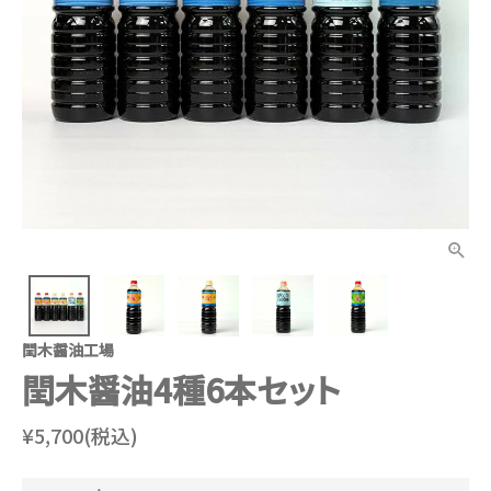
閏木醤油工場
閏木醤油4種6本セット
¥5,700(税込)