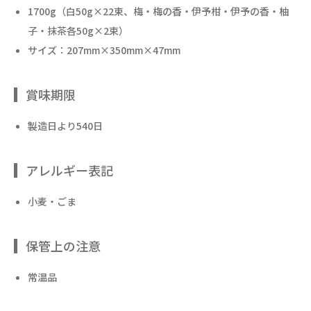
1700g（白50g×22束、梅・梅の香・伊予柑・伊予の香・柚
子・抹茶各50g×2束）
サイズ：207mm×350mm×47mm
賞味期限
製造日より540日
アレルギー表記
小麦・ごま
保管上の注意
常温品