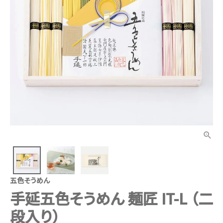
五色そうめん
手延五色そうめん 麺匠 IT-L （二
段入り）