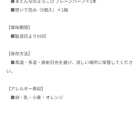
■まどんなのよろこび プレーンハーフ×1本
■想いで包み（5個入）×1箱
【賞味期限】
■製造日より50日
【保存方法】
■高温・多湿・直射日光を避け、涼しい場所に保管してくださ
い。
【アレルギー表記】
■卵・乳・小麦・オレンジ