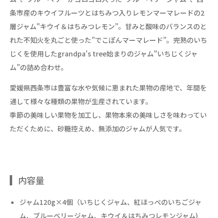
条市産のキウイフルーツとはちみつ入りレモンマーマレードの2
層ジャム"キウイ＆はちみつレモン”。甘みと酸味のバランスのと
れた不知火を丸ごと使った”でこぽんマーマレード”。完熟のいち
じくを使用したgrandpa's tree始まりのジャム"いちじくジャ
ム”の詰め合わせ。
愛媛県西条市は豊富な水や気候に恵まれた果物の産地で、年間を
通して様々な種類の果物が生産されています。
季節の美味しい果物を加工し、果物本来の美味しさを味わってい
ただくために、砂糖控えめ、無添加のジャムが人気です。
内容量
ジャム120g×4個（いちじくジャム、紅ほっぺのいちごジャ
ム、ブルーベリージャム、キウイ＆はちみつレモンジャム)