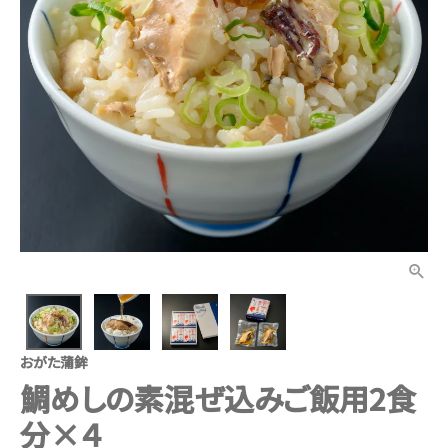
おがた蒲鉾
鯛めしの素混ぜ込みご飯用2食
分×４