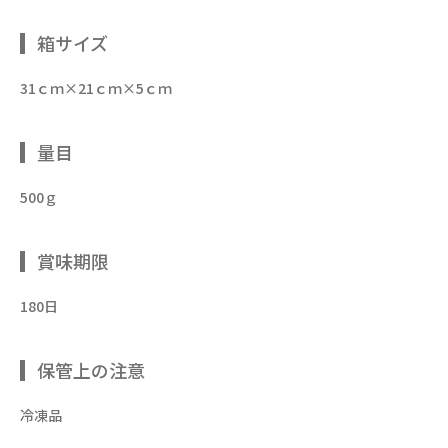
箱サイズ
31ｃｍ×21ｃｍ×5ｃｍ
量目
500ｇ
賞味期限
180日
保管上の注意
冷凍品