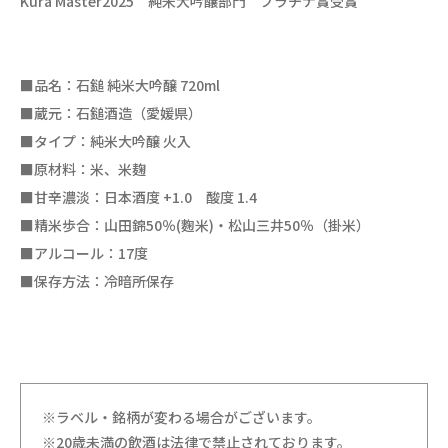
Kura Master2025 純米大吟醸部門 プラチナ賞受賞
■品名：石鎚 純米大吟醸 720ml
■蔵元：石鎚酒造（愛媛県）
■タイプ：純米大吟醸 火入
■原材料：米、米麹
■甘辛濃淡：日本酒度 +1.0 酸度 1.4
■精米歩合：山田錦50％(麴米)・松山三井50％（掛米）
■アルコール：17度
■保存方法：冷暗所保存
※ラベル・銘柄が変わる場合がございます。
※20歳未満の飲酒は法律で禁止されております。