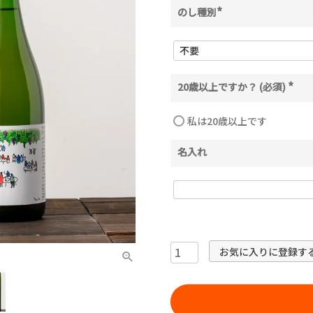
のし種別
(
必
須
)
20歳以上ですか？ (必須)
(
必
須
私は20歳以上です
)
名入れ
お気に入りに登録す