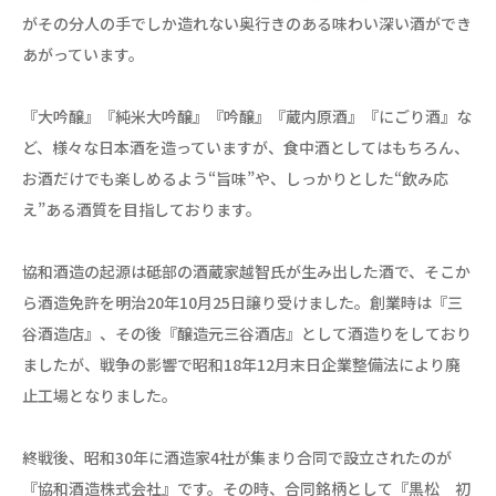
がその分人の手でしか造れない奥行きのある味わい深い酒ができ
あがっています。
『大吟醸』『純米大吟醸』『吟醸』『蔵内原酒』『にごり酒』な
ど、様々な日本酒を造っていますが、食中酒としてはもちろん、
お酒だけでも楽しめるよう“旨味”や、しっかりとした“飲み応
え”ある酒質を目指しております。
協和酒造の起源は砥部の酒蔵家越智氏が生み出した酒で、そこか
ら酒造免許を明治20年10月25日譲り受けました。創業時は『三
谷酒造店』、その後『醸造元三谷酒店』として酒造りをしており
ましたが、戦争の影響で昭和18年12月末日企業整備法により廃
止工場となりました。
終戦後、昭和30年に酒造家4社が集まり合同で設立されたのが
『協和酒造株式会社』です。その時、合同銘柄として『黒松 初