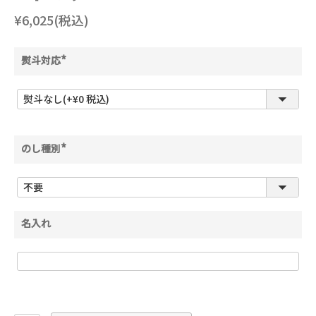
¥6,025(税込)
熨斗対応
(
必
須
)
のし種別
(
必
須
)
名入れ