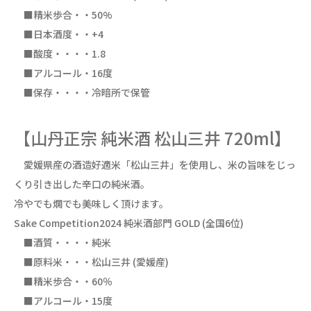
■精米歩合・・50%
■日本酒度・・+4
■酸度・・・・1.8
■アルコール・16度
■保存・・・・冷暗所で保管
【山丹正宗 純米酒 松山三井 720ml】
愛媛県産の酒造好適米「松山三井」を使用し、米の旨味をじっ
くり引き出した辛口の純米酒。
冷やでも燗でも美味しく頂けます。
Sake Competition2024 純米酒部門 GOLD (全国6位)
■酒質・・・・純米
■原料米・・・松山三井 (愛媛産)
■精米歩合・・60％
■アルコール・15度