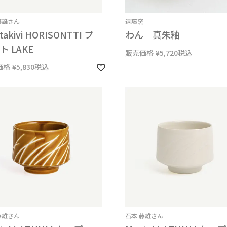
藤雄さん
遠藤窯
takivi HORISONTTI プ
わん 真朱釉
ト LAKE
販売価格
¥
5,720
税込
価格
¥
5,830
税込
藤雄さん
石本 藤雄さん