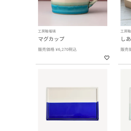
工房釉瑠璃
工房
マグカップ
し
販売価格
¥
6,270
税込
販売