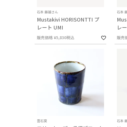
石本 藤雄さん
石本 
Mustakivi HORISONTTI プ
Mus
レート UMI
レー
販売価格
¥
5,830
税込
販売
雲石窯
石本 