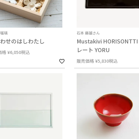
釉瑠璃
石本 藤雄さん
あわせのはしわたし
Mustakivi HORISONTTI
レート YORU
価格
¥
6,050
税込
販売価格
¥
5,830
税込