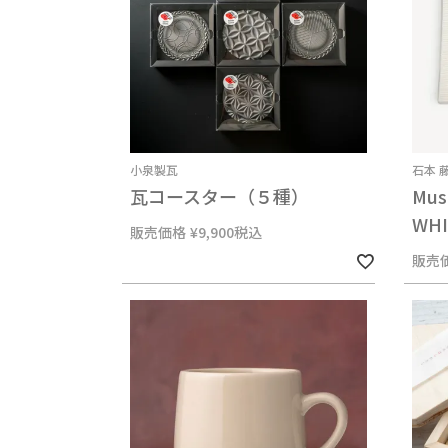
小泉製瓦
石本 
瓦コースター（５種）
Mus
WHI
販売価格
¥
9,900
税込
販売