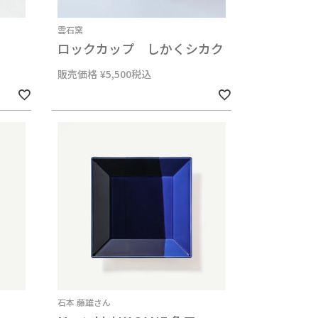
雲石窯
ロックカップ しかくシカク
販売価格
¥
5,500
税込
石本 藤雄さん