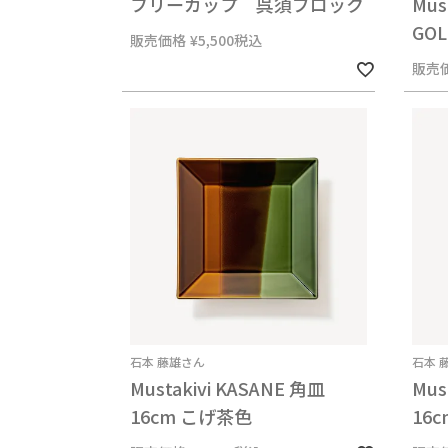
フリーカップ 呉須ブロック
Mus
GO
販売価格
¥
5,500
税込
販売
石本 藤雄さん
石本 
Mustakivi KASANE 角皿
Mus
16cm こげ茶色
16