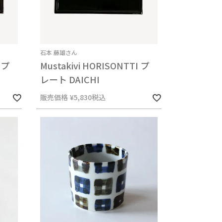
石本 藤雄さん
 プ
Mustakivi HORISONTTI プ
レート DAICHI
販売価格
¥
5,830
税込