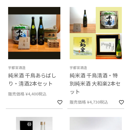
宇都宮酒造
宇都宮酒造
純米酒 千鳥あらばし
純米酒 千鳥清酒・特
り・清酒2本セット
別純米酒 大和楽2本セ
ット
販売価格
¥
4,400
税込
販売価格
¥
4,730
税込