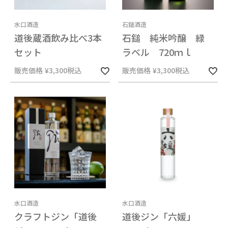
水口酒造
石鎚酒造
道後蔵酒飲み比べ3本
石鎚 純米吟醸 緑
セット
ラベル 720ｍｌ
販売価格
¥
3,300
税込
販売価格
¥
3,300
税込
水口酒造
水口酒造
クラフトジン「道後
道後ジン「六媛」