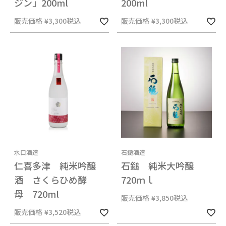
ジン」200ml
200ml
販売価格
¥
3,300
税込
販売価格
¥
3,300
税込
水口酒造
石鎚酒造
仁喜多津 純米吟醸
石鎚 純米大吟醸
酒 さくらひめ酵
720ｍｌ
母 720ml
販売価格
¥
3,850
税込
販売価格
¥
3,520
税込