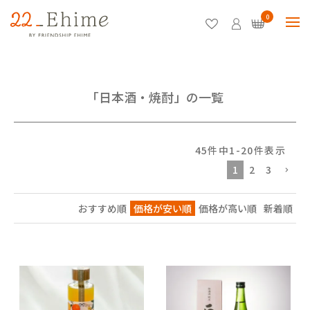
0
「日本酒・焼酎」の一覧
45
件中
1
-
20
件表示
1
2
3
おすすめ順
価格が安い順
価格が高い順
新着順