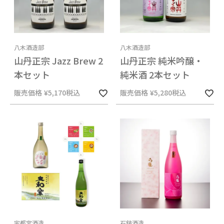
八木酒造部
八木酒造部
山丹正宗 Jazz Brew 2
山丹正宗 純米吟醸・
本セット
純米酒 2本セット
販売価格
¥
5,170
税込
販売価格
¥
5,280
税込
宇都宮酒造
石鎚酒造