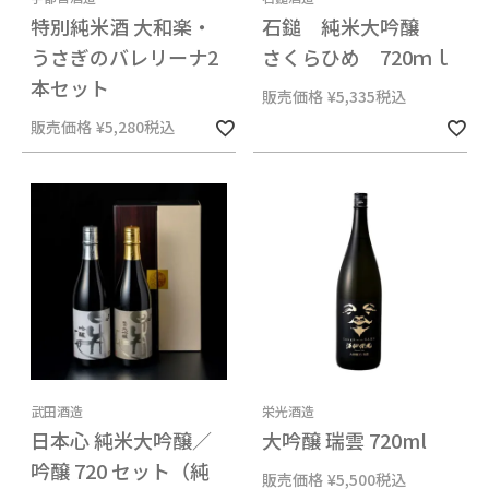
特別純米酒 大和楽・
石鎚 純米大吟醸
うさぎのバレリーナ2
さくらひめ 720ｍｌ
本セット
販売価格
¥
5,335
税込
販売価格
¥
5,280
税込
武田酒造
栄光酒造
日本心 純米大吟醸／
大吟醸 瑞雲 720ml
吟醸 720 セット（純
販売価格
¥
5,500
税込