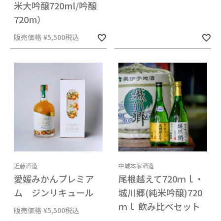
米大吟醸720ml/吟醸
720m）
販売価格
¥
5,500
税込
近藤酒造
中城本家酒造
愛媛みかんプレミア
尾根越えて720ｍｌ・
ム ジンリキュール
城川郷(純米吟醸)720
ｍｌ 飲み比べセット
販売価格
¥
5,500
税込