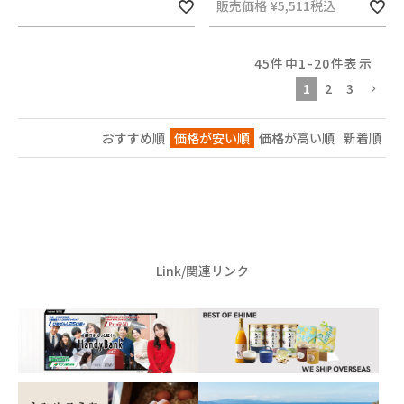
販売価格
¥
5,511
税込
45
件中
1
-
20
件表示
1
2
3
おすすめ順
価格が安い順
価格が高い順
新着順
Link/関連リンク