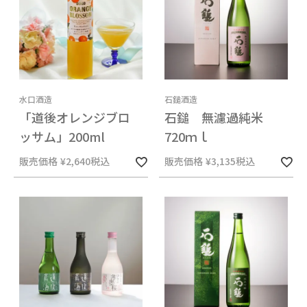
水口酒造
石鎚酒造
「道後オレンジブロ
石鎚 無濾過純米
ッサム」200ml
720ｍｌ
販売価格
¥
2,640
税込
販売価格
¥
3,135
税込