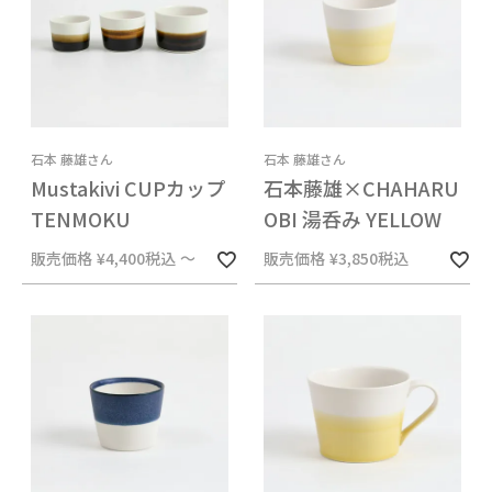
石本 藤雄さん
石本 藤雄さん
Mustakivi CUPカップ
石本藤雄×CHAHARU
TENMOKU
OBI 湯呑み YELLOW
販売価格
¥
4,400
税込
〜
販売価格
¥
3,850
税込