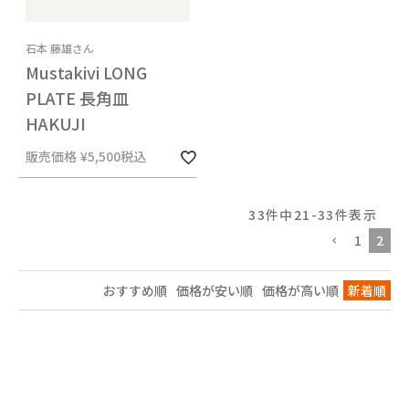
石本 藤雄さん
Mustakivi LONG
PLATE 長角皿
HAKUJI
販売価格
¥
5,500
税込
33
件中
21
-
33
件表示
1
2
おすすめ順
価格が安い順
価格が高い順
新着順