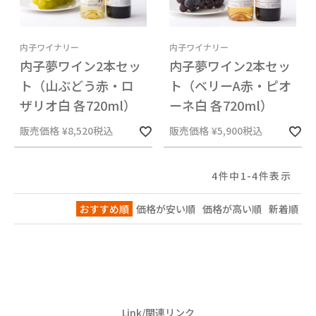
内子ワイナリー
内子ワイナリー
内子夢ワイン2本セッ
内子夢ワイン2本セッ
ト（山ぶどう赤・ロ
ト（ベリーA赤・ピオ
ザリオ白 各720ml）
ーネ白 各720ml）
販売価格
¥
8,520
税込
販売価格
¥
5,900
税込
4
件中
1
-
4
件表示
おすすめ順
価格が安い順
価格が高い順
新着順
Link/関連リンク